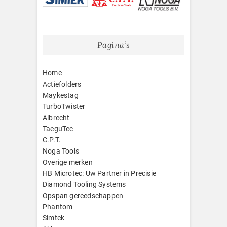
Pagina’s
Home
Actiefolders
Maykestag
TurboTwister
Albrecht
TaeguTec
C.P.T.
Noga Tools
Overige merken
HB Microtec: Uw Partner in Precisie
Diamond Tooling Systems
Opspan gereedschappen
Phantom
Simtek