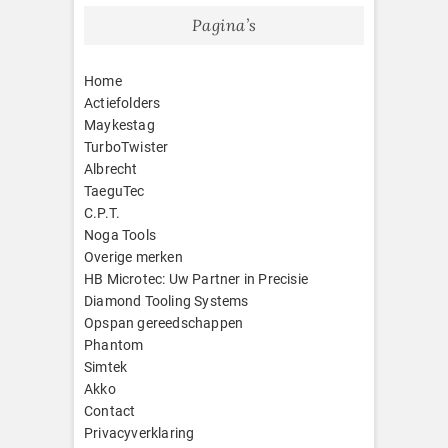
Pagina’s
Home
Actiefolders
Maykestag
TurboTwister
Albrecht
TaeguTec
C.P.T.
Noga Tools
Overige merken
HB Microtec: Uw Partner in Precisie
Diamond Tooling Systems
Opspan gereedschappen
Phantom
Simtek
Akko
Contact
Privacyverklaring