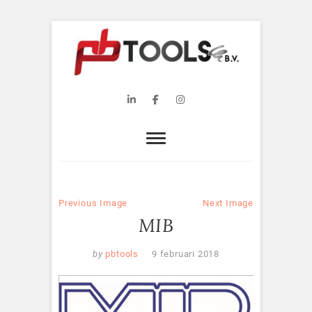
Skip
to
content
PB Tools B.V.
WEBSITE PB TOOLS B.V.
Linkedin
Facebook
Instagram
Previous Image
Next Image
MIB
by
pbtools
9 februari 2018