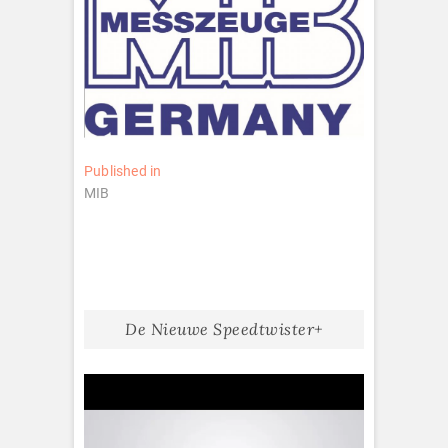
Bericht
Published in
MIB
navigatie
De Nieuwe Speedtwister+
Videospeler