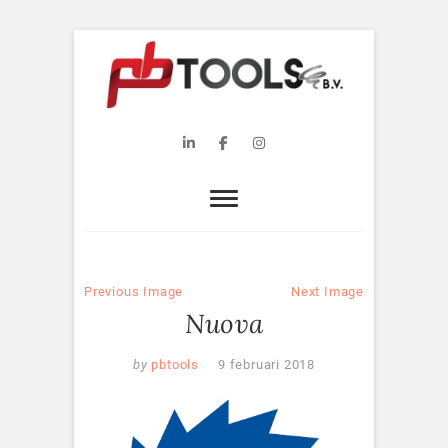
Skip
to
content
PB Tools B.V.
WEBSITE PB TOOLS B.V.
Linkedin
Facebook
Instagram
Previous Image
Next Image
Nuova
by
pbtools
9 februari 2018