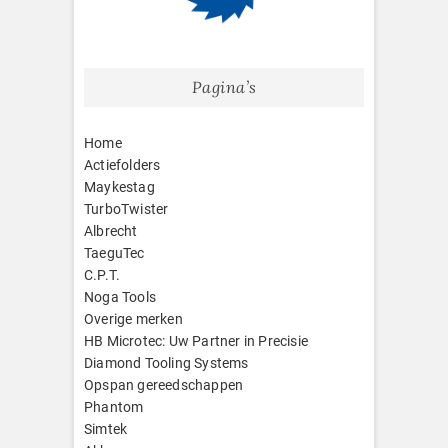
Pagina’s
Home
Actiefolders
Maykestag
TurboTwister
Albrecht
TaeguTec
C.P.T.
Noga Tools
Overige merken
HB Microtec: Uw Partner in Precisie
Diamond Tooling Systems
Opspan gereedschappen
Phantom
Simtek