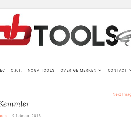
 Tools B.V.
 PB TOOLS B.V.
EC
C.P.T.
NOGA TOOLS
OVERIGE MERKEN
CONTACT
Next Ima
Kemmler
ools
9 februari 2018