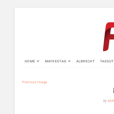
Skip
to
content
PB
WEBSITE
HOME
MAYKESTAG
ALBRECHT
TAEGUT
Previous Image
by
pbt