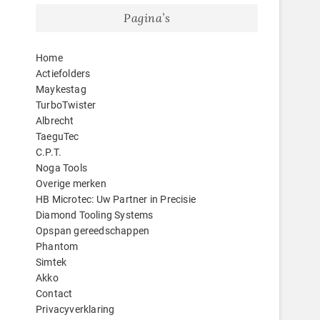
Pagina’s
Home
Actiefolders
Maykestag
TurboTwister
Albrecht
TaeguTec
C.P.T.
Noga Tools
Overige merken
HB Microtec: Uw Partner in Precisie
Diamond Tooling Systems
Opspan gereedschappen
Phantom
Simtek
Akko
Contact
Privacyverklaring