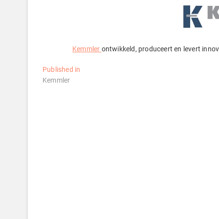
Kemmler
ontwikkeld, produceert en levert inn
Bericht
Published in
Kemmler
navigatie