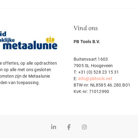
Vind ons
PB Tools B
Buitenvaart 1603
e offertes, op alle opdrachten
7905 SL Hoogeveen
n op alle met ons gesloten
T: +31 (0) 528 23 15 31
msten zijn de Metaalunie
E:
info@pbtools.net
den van toepassing.
BTW-nr: NL8585.46.280.B01
KvK-nr: 71012990
Linkedin
Facebook
Instagram