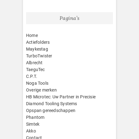
Pagina’s
Home
Actiefolders
Maykestag
TurboTwister
Albrecht
TaeguTec
C.P.T.
Noga Tools
Overige merken
HB Microtec: Uw Partner in Precisie
Diamond Tooling Systems
Opspan gereedschappen
Phantom
Simtek
Akko
Contact