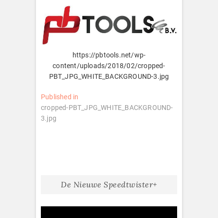
https://pbtools.net/wp-
content/uploads/2018/02/cropped-
PBT_JPG_WHITE_BACKGROUND-3.jpg
Bericht
Published in
cropped-PBT_JPG_WHITE_BACKGROUND-
navigatie
3.jpg
De Nieuwe Speedtwister+
Videospeler