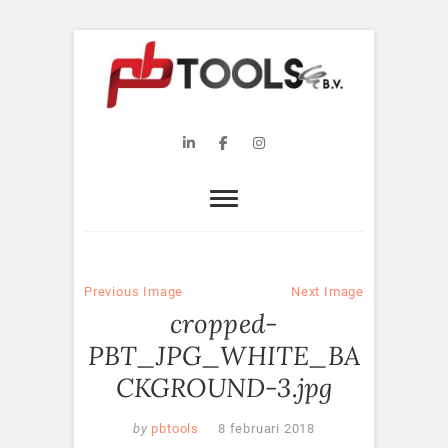
Skip
to
content
PB Tools B.V.
WEBSITE PB TOOLS B.V.
Linkedin
Facebook
Instagram
Previous Image
Next Image
cropped-
PBT_JPG_WHITE_BA
CKGROUND-3.jpg
by
pbtools
8 februari 2018